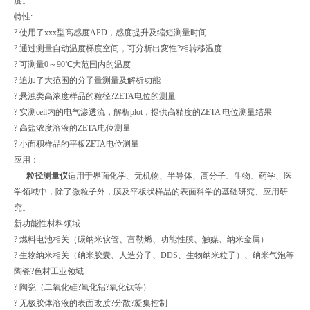
度。
特性:
? 使用了xxx型高感度APD，感度提升及缩短测量时间
? 通过测量自动温度梯度空间，可分析出変性?相转移温度
? 可测量0～90℃大范围内的温度
? 追加了大范围的分子量测量及解析功能
? 悬浊类高浓度样品的粒径?ZETA电位的测量
? 实测cell内的电气渗透流，解析plot，提供高精度的ZETA 电位测量结果
? 高盐浓度溶液的ZETA电位测量
? 小面积样品的平板ZETA电位测量
应用：
粒径测量仪
适用于界面化学、无机物、半导体、高分子、生物、药学、医
学领域中，除了微粒子外，膜及平板状样品的表面科学的基础研究、应用研
究。
新功能性材料领域
? 燃料电池相关（碳纳米软管、富勒烯、功能性膜、触媒、纳米金属）
? 生物纳米相关（纳米胶囊、人造分子、DDS、生物纳米粒子）、纳米气泡等
陶瓷?色材工业领域
? 陶瓷（二氧化硅?氧化铝?氧化钛等）
? 无极胶体溶液的表面改质?分散?凝集控制