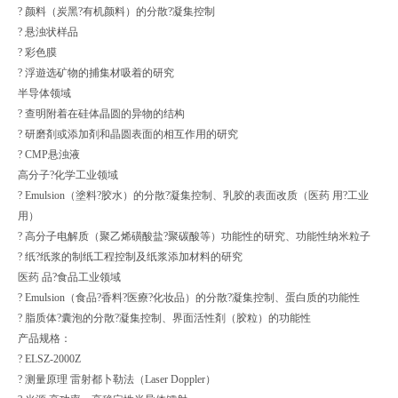
? 颜料（炭黑?有机颜料）的分散?凝集控制
? 悬浊状样品
? 彩色膜
? 浮遊选矿物的捕集材吸着的研究
半导体领域
? 查明附着在硅体晶圆的异物的结构
? 研磨剤或添加剤和晶圆表面的相互作用的研究
? CMP悬浊液
高分子?化学工业领域
? Emulsion（塗料?胶水）的分散?凝集控制、乳胶的表面改质（医药 用?工业
用）
? 高分子电解质（聚乙烯磺酸盐?聚碳酸等）功能性的研究、功能性纳米粒子
? 纸?纸浆的制纸工程控制及纸浆添加材料的研究
医药 品?食品工业领域
? Emulsion（食品?香料?医療?化妆品）的分散?凝集控制、蛋白质的功能性
? 脂质体?囊泡的分散?凝集控制、界面活性剤（胶粒）的功能性
产品规格：
? ELSZ-2000Z
? 测量原理 雷射都卜勒法（Laser Doppler）