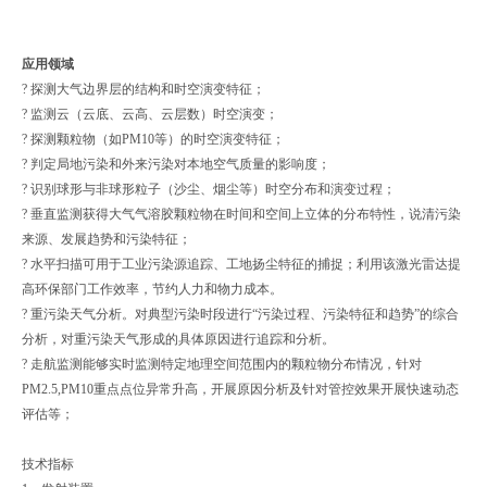
应用领域
? 探测大气边界层的结构和时空演变特征；
? 监测云（云底、云高、云层数）时空演变；
? 探测颗粒物（如PM10等）的时空演变特征；
? 判定局地污染和外来污染对本地空气质量的影响度；
? 识别球形与非球形粒子（沙尘、烟尘等）时空分布和演变过程；
? 垂直监测获得大气气溶胶颗粒物在时间和空间上立体的分布特性，说清污染
来源、发展趋势和污染特征；
? 水平扫描可用于工业污染源追踪、工地扬尘特征的捕捉；利用该激光雷达提
高环保部门工作效率，节约人力和物力成本。
? 重污染天气分析。对典型污染时段进行“污染过程、污染特征和趋势”的综合
分析，对重污染天气形成的具体原因进行追踪和分析。
? 走航监测能够实时监测特定地理空间范围内的颗粒物分布情况，针对
PM2.5,PM10重点点位异常升高，开展原因分析及针对管控效果开展快速动态
评估等；
技术指标