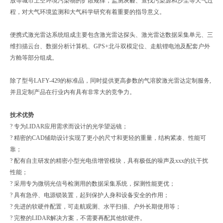
放等城市上空环境污染物的扩散规律，监测灰霾、查找污染源和沙尘等天气过
程，对大气环境监测和大气科学研究有着重要的指导意义。
便携式激光雷达系统组成主要包含激光雷达探头、激光雷达数据采集单元、三
维扫描云台、数据分析计算机、GPS+北斗双模定位、走航锂电池及配套户外
方舱等部分组成。
除了型号LAFY-429的标准品，同时提供更高参数的气溶胶激光雷达定制服务,
并且定制产品在行业内有具有非常大的竞争力。
技术优势
? 专为LIDAR应用需求而设计的光学望远镜；
? 精密的CAD辅助设计实现了更小的尺寸和更轻的重量，结构紧凑、性能可
靠；
? 配有自主研发的精密小型光电倍增管模块，具有极低的噪声及xxx的抗干扰
性能；
? 采用专为微弱光信号检测用的数据采集系统，探测性能更优；
? 具有急停、电源锁装置，起到保护人身和设备安全的作用；
? 先进的软硬件配置，可走航观测、水平扫描、户外长期使用等；
? 完整的LIDAR解决方案，不需要再配其他软硬件。