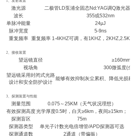
1、发射装置
激光源
二极管LD泵浦全固态Nd:YAG调Q激光器（
波长
355或532nm
单脉冲能量
24μJ
脉冲宽度
5-9ns
重复频率
重复频率 1-4KHZ可调，有1KHZ，2KHZ,2.5KHZ
2、接收装置
望远镜直径
≥160mm
视场角
300微弧度(全角
望远镜采用封闭式光路
能够有效抑制灰尘累积、降低光损耗
设计和安全防护设计
3、探测装置与性能
测量范围
0.075～25KM（天气状况理想）
有效探测高度
光学厚度0.5时，白天≥6km，夜间≥15km；
探测盲区
75m
探测器类型
单光子计数光电倍增管/APD探测器可选
探测通道数
2通道（带偏振）