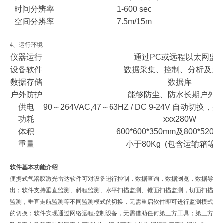
时间分辨率
1-600 sec
空间分辨率
7.5m/15m
4、运行环境
仪器运行
通过PC或远程以太网监
设备软件
数据采集、控制、分析及走
数据存储
数据库
户外防护
能够防尘、防水长期户外
供电
90～264VAC,47～63HZ / DC 9-24V 自动
功耗
xxx280W
体积
600*600*350mm及800*520*
重量
小于80Kg (包含运输箱等附
软件基本功能介绍
便携式气溶胶激光雷达软件可对设备进行控制，数据查询，数据浏览，数据导
出；软件支持垂直监测、斜程监测、水平扫描监测、锥面扫描监测，切面扫描
监测，垂直走航监测等不同监测模式的切换，无需重启软件即可进行监测模式
的切换；软件实现通过网络远程控制设备，无需借助任何第三方工具；第三方