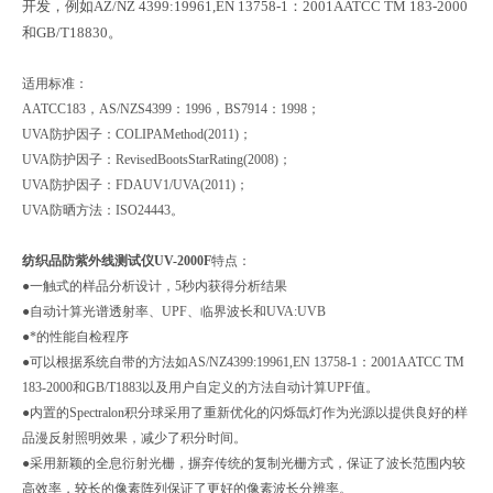
开发，例如AZ/NZ 4399:19961,EN 13758-1：2001AATCC TM 183-2000
和GB/T18830。
适用标准：
AATCC183，AS/NZS4399：1996，BS7914：1998；
UVA防护因子：COLIPAMethod(2011)；
UVA防护因子：RevisedBootsStarRating(2008)；
UVA防护因子：FDAUV1/UVA(2011)；
UVA防晒方法：ISO24443。
纺织品防紫外线测试仪
UV-2000F
特点：
●一触式的样品分析设计，5秒内获得分析结果
●自动计算光谱透射率、UPF、临界波长和UVA:UVB
●*的性能自检程序
●可以根据系统自带的方法如AS/NZ4399:19961,EN 13758-1：2001AATCC TM
183-2000和GB/T1883以及用户自定义的方法自动计算UPF值。
●内置的Spectralon积分球采用了重新优化的闪烁氙灯作为光源以提供良好的样
品漫反射照明效果，减少了积分时间。
●采用新颖的全息衍射光栅，摒弃传统的复制光栅方式，保证了波长范围内较
高效率，较长的像素阵列保证了更好的像素波长分辨率。