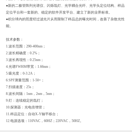
●新的二极管阵列光谱仪、闪烁氙灯、光学耦合光纤、光学头定位结构、样品
定位平台和一套新的、稳定的软件开发平台、建立了新的业界标准。
●积分球内的照度经过滤光片从而限制了样品总的曝光时间，改善了杂散光性
能。
技术参数：
1.波长范围：290-400nm；
2.波长精确度：0.2%；
3.波长再现性：0.25nm；
4.光谱FWHM带宽：1.66nm；
5.吸光度：0-3.2A；
6.SPF测量范围：1-50+；
7.扫描速度：25s；
8.波长间隔：1nm，2nm，5nm；
9.灯：连续稳定的氙灯；
10.探测器：光电倍增管；
11.样品定位：自动X-Y轴平移台；
12.电源选项：110VAC，60HZ；220VAC，50HZ。