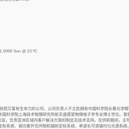
00 Sun @ 23 ºC
轻而又富有生命力的公司，公司负责人于立民拥有中国科学院长春光学精
中国科学院上海技术物理研究所航天遥感室物理电子学专业博士学位。曾
太区技术总监，负责亚洲区域内客户解决方案的制定及技术支持。在供职期间，主
定标系统、弱光紫外空间相机辐射定标系统、单波长可调谐均匀光源系统