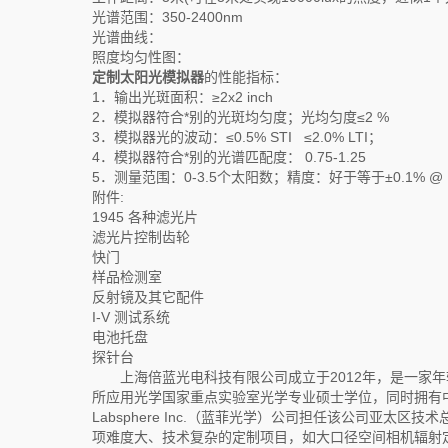
光谱范围：350-2400nm
光谱曲线：
照度均匀性图：
定制太阳光模拟器
的性能指标：
1．输出光斑面积：≥2х2 inch
2．模拟器符合*别的光斑均匀度；光均匀度≤2 %
3．模拟器光的波动：≤0.5% STI ≤2.0% LTI；
4．模拟器符合*别的光谱匹配度： 0.75-1.25
5．测量范围：0-3.5个太阳数；精度：好于等于±0.1% @ 1.00
附件:
1945 各种滤光片
滤光片控制齿轮
快门
样品检测室
反射镜及其它配件
I-V 测试系统
电池托盘
探针台
上海倍蓝光电科技有限公司成立于2012年，是一家年
所应用光学国家重点实验室光学专业硕士学位，同时拥有
Labsphere Inc.（蓝菲光学）公司担任该公司亚
项难度大、技术复杂的定制项目，如大口径空间相机辐射