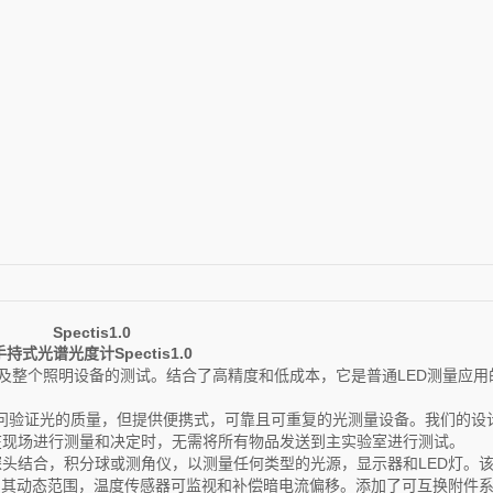
Spectis1.0
手持式光谱光度计
Spectis1.0
终评估以及整个照明设备的测试。结合了高精度和低成本，它是普通LED测量应
室外的顾问验证光的质量，但提供便携式，可靠且可重复的光测量设备。我们的
在现场进行测量和决定时，无需将所有物品发送到主实验室进行测试。
以与光学探头结合，积分球或测角仪，以测量任何类型的光源，显示器和LED灯。
可增加其动态范围，温度传感器可监视和补偿暗电流偏移。添加了可互换附件