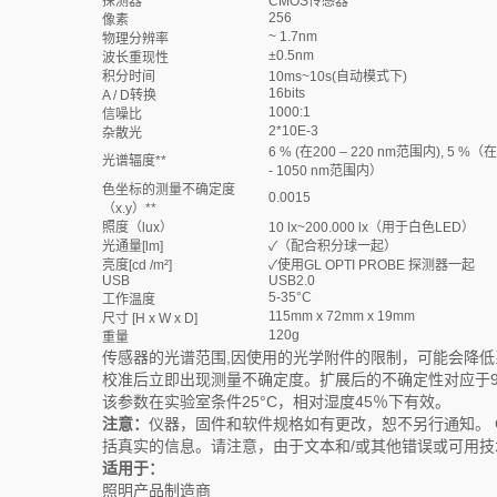
探测器
CMOS传感器
256
像素
~ 1.7nm
物理分辨率
±0.5nm
波长重现性
积分时间
10ms~10s(自动模式下)
16bits
A / D转换
1000:1
信噪比
2*10E-3
杂散光
6 % (在200 – 220 nm范围内), 5 %（在
光谱辐度**
- 1050 nm范围内）
色坐标的测量不确定度
0.0015
（x.y）**
照度（lux）
10 lx~200.000 lx（用于白色LED）
光通量[lm]
✓（配合积分球一起）
亮度[cd /m²]
✓使用GL OPTI PROBE 探测器一起
USB
USB2.0
5-35°C
工作温度
115mm x 72mm x 19mm
尺寸 [H x W x D]
120g
重量
传感器的光谱范围,因使用的光学附件的限制，可能会降
校准后立即出现测量不确定度。扩展后的不确定性对应于95
该参数在实验室条件25°C，相对湿度45％下有效。
注意：
仪器，固件和软件规格如有更改，恕不另行通知。 
括真实的信息。请注意，由于文本和/或其他错误或可用
适用于：
照明产品制造商