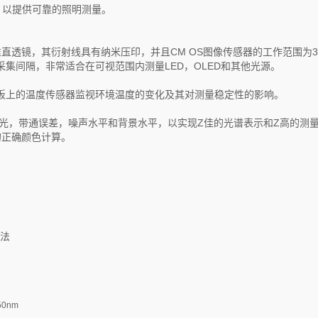
，以提供可靠的照明测量。
微型准直透镜，其衍射线具有纳米压印，并且CM OS图像传感器的工作范围为34
据采集间隔，非常适合在可视范围内测量LED，OLED和其他光源。
板上的温度传感器监视环境温度的变化及其对测量稳定性的影响。
散光，带通误差，噪声水平和背景水平，以实现Z佳的光谱表示和Z高的测
的正确颜色计算。
方法
050nm