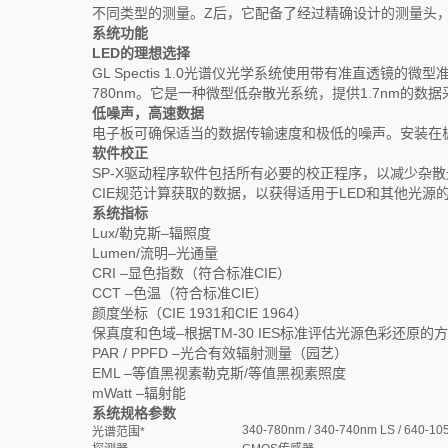
不同类型的测量。Z后，它配备了经过精确设计的测量头
系统功能
LED的理想选择
GL Spectis 1.0光谱仪光学系统使用带有准直透镜的
780nm。它是一种微型低杂散光系统，提供1.7nm的数
低噪声，高速数据
电子板可确保适当的数据传输速度和极低的噪声。安装在
软件校正
SP-X驱动程序软件包括所有必要的校正程序，以减少杂
CIE规范计算获取的数据，以获得适用于LED和其他光源
系统
指标
Lux/勒克斯–辐照度
Lumen/流明–光通量
CRI –显色指数（符合标准CIE）
CCT –色温（符合标准CIE）
颜度坐标（CIE 1931和CIE 1964）
保真度和色域–根据TM-30 IES标准评估光源色彩还原的
PAR / PPFD –光合有效辐射测量（园艺）
EML –等值黑视素勒克斯/等值黑视素照度
mWatt –辐射能
系统
规格
参数
340-780nm / 340-740nm LS / 640-1
光谱范围*