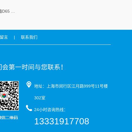
LED经济型色彩校样灯箱D65 / D50
留言
|
联系我们
地址：上海市闵行区江月路999号11号楼
302室
24小时咨询热线：
13331917708