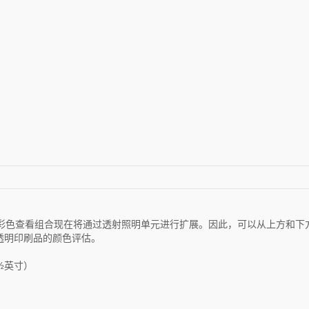
彩色查看组合现在将通过透射照明单元进行扩展。因此，可以从上方和下
透明印刷品的颜色评估。
7½英寸）