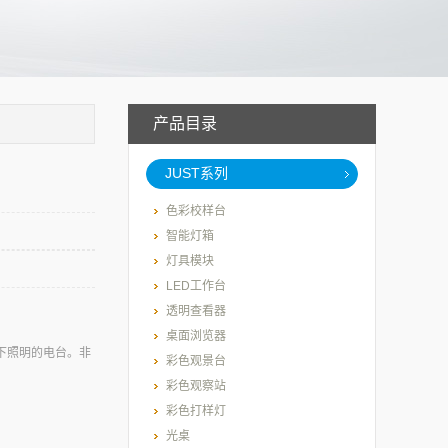
产品目录
JUST系列
色彩校样台
智能灯箱
灯具模块
LED工作台
透明查看器
桌面浏览器
上下照明的电台。非
彩色观景台
彩色观察站
彩色打样灯
光桌