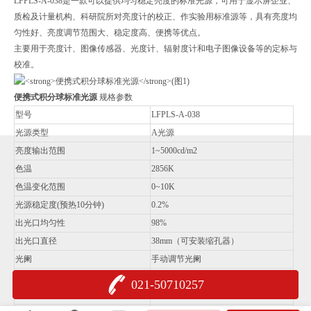
LFPLS-A-038是一款可以提供均匀稳定亮度的标准光源，可用于显示屏企业、
质检及计量机构、科研院所对亮度计的校正、作实验用标准源等，具有亮度均
匀性好、亮度调节范围大、稳定度高、便携等优点。
主要用于亮度计、图像传感器、光度计、辐射度计和电子图像设备等的定标与
校准。
便携式积分球标准光源
规格参数
型号
LFPLS-A-038
光源类型
A光源
亮度输出范围
1~5000cd/m2
色温
2856K
色温变化范围
0~10K
光源稳定度(预热10分钟)
0.2%
出光口均匀性
98%
出光口直径
38mm（可安装缩孔器）
光阑
手动调节光阑
输出亮度监控
触摸屏显示
021-50710257
工作电流电压监控
触摸屏显示