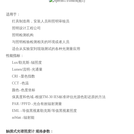
适用于：
灯具制造商，安装人员和照明审核员
照明设计工程公司
照明检测机构
与照明检验检测相关的环境或者人员
适合从实验室到现场测试的各种光测量应用
性能指标：
Lux/勒克斯–辐照度
Lumen/流明–光通量
CRI –显色指数
CCT –色温
颜色–色度坐标
保真度和色域–根据TM-30 IES标准评估光源色彩还原的方法
PAR / PPFD –光合有效辐射测量
EML –等值黑视素勒克斯/等值黑视素照度
mWatt –辐射能
触摸式光谱照度计
规格参数：