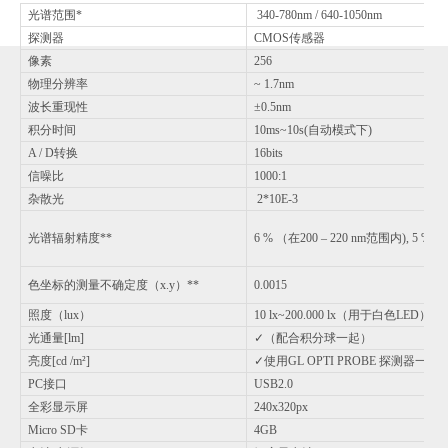
光谱范围*
340-780nm / 640-1050nm
探测器
CMOS传感器
像素
256
物理分辨率
~ 1.7nm
波长重现性
±0.5nm
积分时间
10ms~10s(自动模式下)
A / D转换
16bits
信噪比
1000:1
杂散光
2*10E-3
光谱辐射精度**
6 % （在200 – 220 nm范围内), 5 % 
色坐标的测量不确定度（x.y）**
0.0015
照度（lux）
10 lx~200.000 lx（用于白色LED）
光通量[lm]
✓（配合积分球一起）
亮度[cd /m²]
✓使用GL OPTI PROBE 探测器一起
PC接口
USB2.0
全彩显示屏
240x320px
Micro SD卡
4GB