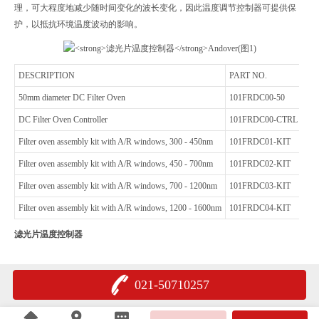
理，可大程度地减少随时间变化的波长变化，因此温度调节控制器可提供保
护，以抵抗环境温度波动的影响。
DESCRIPTION
PART NO.
50mm diameter DC Filter Oven
101FRDC00-50
DC Filter Oven Controller
101FRDC00-CTRL
Filter oven assembly kit with A/R windows, 300 - 450nm
101FRDC01-KIT
Filter oven assembly kit with A/R windows, 450 - 700nm
101FRDC02-KIT
Filter oven assembly kit with A/R windows, 700 - 1200nm
101FRDC03-KIT
Filter oven assembly kit with A/R windows, 1200 - 1600nm
101FRDC04-KIT
滤光片温度控制器
021-50710257