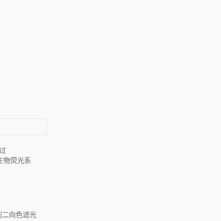
通过
于生物荧光系
系列二向色滤光