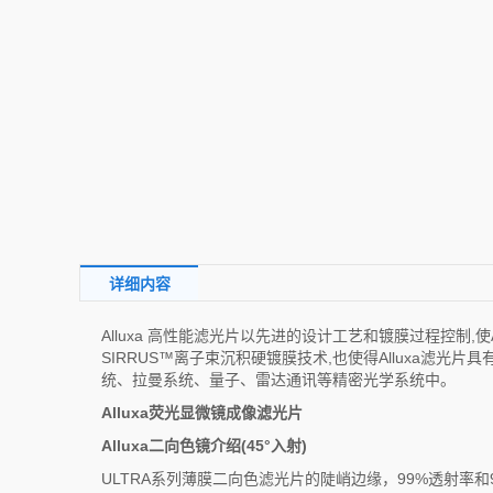
详细内容
Alluxa 高性能滤光片以先进的设计工艺和镀膜过程控制,使
SIRRUS™离子束沉积硬镀膜技术,也使得Alluxa滤光
统、拉曼系统、量子、雷达通讯等精密光学系统中。
Alluxa荧光显微镜成像滤光片
Alluxa二向色镜介绍(45°入射)
ULTRA系列薄膜二向色滤光片的陡峭边缘，99%透射率和9