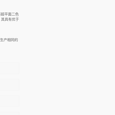
将超平面二色
，其具有优于
复生产相同的