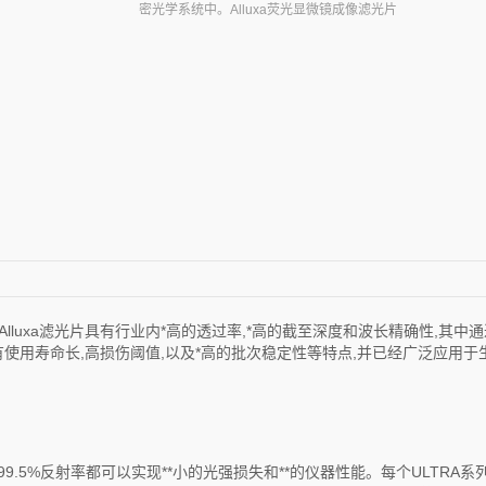
密光学系统中。Alluxa荧光显微镜成像滤光片
Alluxa滤光片具有行业内*高的透过率,*高的截至深度和波长精确性,其中
片具有使用寿命长,高损伤阈值,以及*高的批次稳定性等特点,并已经广泛应用
9.5%反射率都可以实现**小的光强损失和**的仪器性能。每个ULTRA