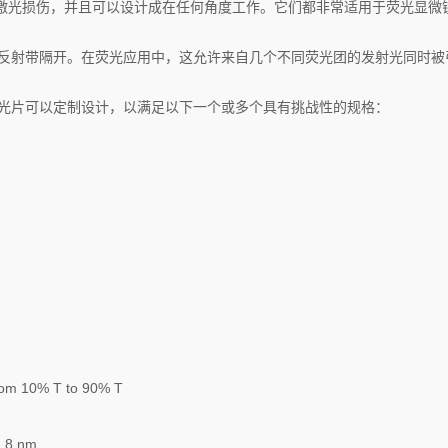
激光损伤，并且可以设计成在任何角度工作。它们都非常适用于荧光显微
个反射带隔开。在荧光应用中，这允许来自几个不同荧光团的发射光同时被
滤光片可以定制设计，以满足以下一个或多个具有挑战性的规格：
from 10% T to 90% T
2.8 nm