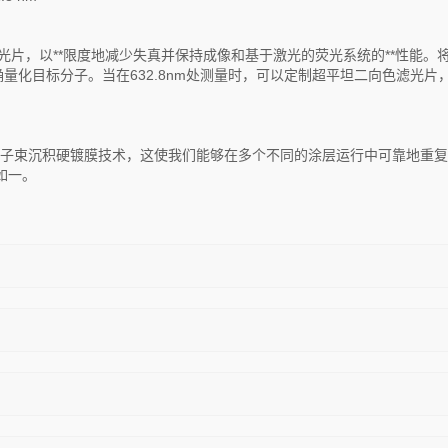
光片，以**限度地减少失真并保持成像和基于激光的荧光系统的**性能。
量化目标分子。当在632.8nm处测量时，可以定制超平坦二向色滤光片
US™离子束沉积硬镀膜技术，这使我们能够在多个不同的涂层运行中可靠地重
如一。