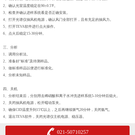
2、确认光室温度稳定在90±0.5℉。
3、检查并确认进样系统看是否正确安装。
4、打开光谱仪抽风机电源，确认风门全部打开，且有充足的抽风力。
5、打开TEVA软件进行点火操作。
6、点火后稳定15-30分钟。
三、分析
1、调用分析法。
2、准备好“标准”及待测样品。
3、做标准样品以便进行标准化。
4、分析未知样品。
四、关机
1、分析结束后，分别用去稀硝酸和离子水冲洗进样系统5-10分钟后熄火。
2、关闭抽风机电源，松开蠕动泵夹。
3、确保CID温度升到15℃以上，之后再继续驱气20分钟，关闭氩气。
4、退出TEVA软件，关闭光谱仪主机电源、稳压器。
021-50710257