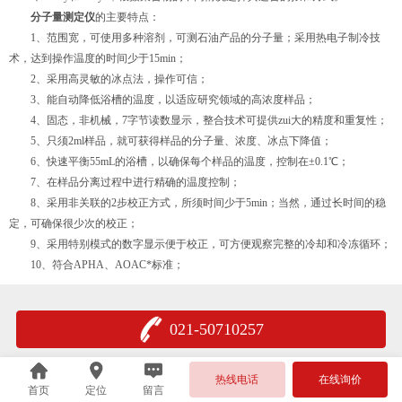
分子量测定仪
的主要特点：
1、范围宽，可使用多种溶剂，可测石油产品的分子量；采用热电子制冷技
术，达到操作温度的时间少于15min；
2、采用高灵敏的冰点法，操作可信；
3、能自动降低浴槽的温度，以适应研究领域的高浓度样品；
4、固态，非机械，7字节读数显示，整合技术可提供zui大的精度和重复性；
5、只须2ml样品，就可获得样品的分子量、浓度、冰点下降值；
6、快速平衡55mL的浴槽，以确保每个样品的温度，控制在±0.1℃；
7、在样品分离过程中进行精确的温度控制；
8、采用非关联的2步校正方式，所须时间少于5min；当然，通过长时间的稳
定，可确保很少次的校正；
9、采用特别模式的数字显示便于校正，可方便观察完整的冷却和冷冻循环；
10、符合APHA、AOAC*标准；
021-50710257
热线电话
在线询价
首页
定位
留言