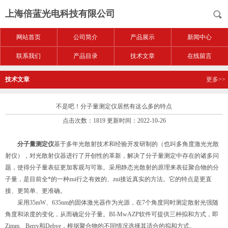
上海倍蓝光电科技有限公司
网站首页
公司简介
产品展示
新闻中心
联系我们
产品目录
技术文章
在线留言
技术文章
更多>>
不是吧！分子量测定仪居然有这么多的特点
点击次数：1819 更新时间：2022-10-26
分子量测定仪
基于多年光散射技术和经验开发研制的（也叫多角度激光光散
射仪），对光散射仪器进行了开创性的革新，解决了分子量测定中存在的诸多问
题，使得分子量表征更加客观与可靠。采用静态光散射的原理来表征聚合物的分
子量，是目前全*的一种zui行之有效的、zui接近真实的方法。它的特点是更直
接、更简单、更准确。
采用35mW、635nm的固体激光器作为光源，在7个角度同时测定散射光强随
角度和浓度的变化，从而确定分子量。BI-MwAZP软件可提供三种拟和方式，即
Zimm、Berry和Debye，根据聚合物的不同情况选择其适合的拟和方式。