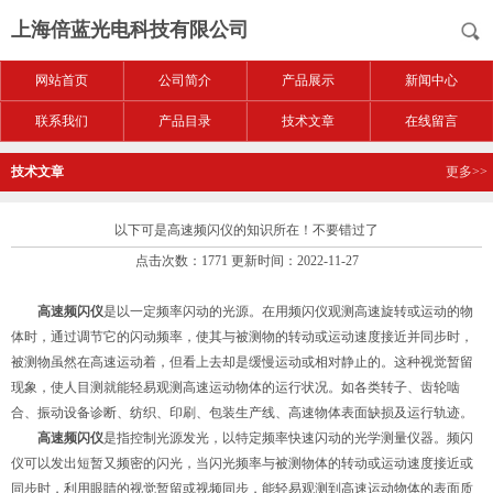
上海倍蓝光电科技有限公司
网站首页
公司简介
产品展示
新闻中心
联系我们
产品目录
技术文章
在线留言
技术文章
更多>>
以下可是高速频闪仪的知识所在！不要错过了
点击次数：1771 更新时间：2022-11-27
高速频闪仪
是以一定频率闪动的光源。在用频闪仪观测高速旋转或运动的物
体时，通过调节它的闪动频率，使其与被测物的转动或运动速度接近并同步时，
被测物虽然在高速运动着，但看上去却是缓慢运动或相对静止的。这种视觉暂留
现象，使人目测就能轻易观测高速运动物体的运行状况。如各类转子、齿轮啮
合、振动设备诊断、纺织、印刷、包装生产线、高速物体表面缺损及运行轨迹。
高速频闪仪
是指控制光源发光，以特定频率快速闪动的光学测量仪器。频闪
仪可以发出短暂又频密的闪光，当闪光频率与被测物体的转动或运动速度接近或
同步时，利用眼睛的视觉暂留或视频同步，能轻易观测到高速运动物体的表面质