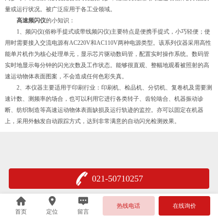
量或运行状况。被广泛应用于各工业领域。
高速频闪仪
的小知识：
1、频闪仪(俗称手提式或带线频闪仪)主要特点是便携手提式，小巧轻便；使
用时需要接入交流电源有AC220V和AC110V两种电源类型。该系列仪器采用高性
能单片机作为核心处理单元，显示芯片驱动数码管，配置实时操作系统。数码管
实时地显示每分钟的闪光次数及工作状态。能够很直观、整幅地观看被照射的高
速运动物体表面图案，不会造成任何色彩失真。
2、本仪器主要适用于印刷行业：印刷机、检品机、分切机、复卷机及需要测
速计数、测频率的场合，也可以利用它进行各类转子、齿轮啮合、机器振动诊
断、纺织制造等高速运动物体表面缺损及运行轨迹的监控。亦可以固定在机器
上，采用外触发自动跟踪方式，达到非常满意的自动闪光检测效果。
021-50710257
热线电话
在线询价
首页
定位
留言