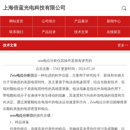
上海倍蓝光电科技有限公司
网站首页
公司简介
产品展示
新闻中心
联系我们
产品目录
技术文章
在线留言
技术文章
更多>>
zeta电位分析仪其操作是很有讲究的
点击次数：1543 更新时间：2024-07-24
Zeta电位分析仪
是一种先进的科学仪器，主要用于研究粒子、胶体和生物大
分子等物质的表面电荷特性。其主要基于电泳或电渗原理，结合光散射技术，实
现对颗粒或分子表面电荷特性的高精度测量。电泳现象是指在外加电场作用下，
带电颗粒或分子在液体中发生移动的现象，其速度和方向由外加电场的强度和方
向决定。通过测量颗粒在电场中的电泳运动速度和方向，Zeta电位分析仪能够推算
出颗粒表面的电荷密度和电位。
zeta电位分析仪
的操作步骤：
1、样品准备
代表性样品：选择具有代表性的样品，并确保其未受到任何污染或降解，以