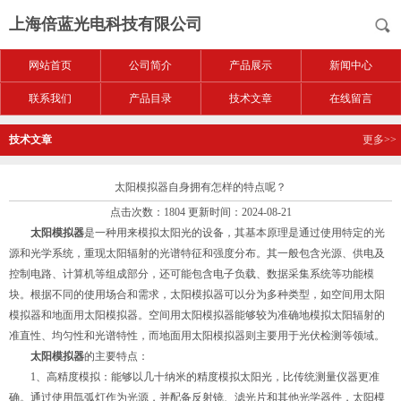
上海倍蓝光电科技有限公司
网站首页
公司简介
产品展示
新闻中心
联系我们
产品目录
技术文章
在线留言
技术文章
更多>>
太阳模拟器自身拥有怎样的特点呢？
点击次数：1804 更新时间：2024-08-21
太阳模拟器
是一种用来模拟太阳光的设备，其基本原理是通过使用特定的光
源和光学系统，重现太阳辐射的光谱特征和强度分布。其一般包含光源、供电及
控制电路、计算机等组成部分，还可能包含电子负载、数据采集系统等功能模
块。根据不同的使用场合和需求，太阳模拟器可以分为多种类型，如空间用太阳
模拟器和地面用太阳模拟器。空间用太阳模拟器能够较为准确地模拟太阳辐射的
准直性、均匀性和光谱特性，而地面用太阳模拟器则主要用于光伏检测等领域。
太阳模拟器
的主要特点：
1、高精度模拟：能够以几十纳米的精度模拟太阳光，比传统测量仪器更准
确。通过使用氙弧灯作为光源，并配备反射镜、滤光片和其他光学器件，太阳模