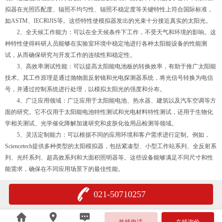
拟器在光照匹配度、辐照不均匀性、辐照不稳定度等关键特性上符合国际标准，
如ASTM、IEC和JIS等。这些特性使模拟器发出的光束十分接近真实的太阳光。
2、全天候工作能力：可以在全天候条件下工作，不受天气和环境的影响。这
种特性使得科研人员能够在实验室环境中稳定地进行各种太阳能设备的性能测
试，从而确保研究与开发工作的连续性和稳定性。
3、高效率测试性能：可以提高太阳能电池板的转换效率，有助于推广太阳能
技术。其工作原理是通过抛物面反射镜和光电探测器系统，将光信号转换为电信
号，并通过控制系统进行处理，以模拟太阳光的强度和分布。
4、广泛应用领域：广泛应用于太阳能电池、热水器、建筑以及汽车空调等方
面的研究。它不仅用于太阳能电池特性测试和光电材料特性测试，还用于生物化
学相关测试、光学催化降解加速研究和皮肤化妆用品检测等领域。
5、灵活定制能力：可以根据不同的应用环境和客户需求进行定制。例如，
Sciencetech提供多种类型的太阳模拟器，包括紧凑型、小型工作站系列、全反射系
列、光纤系列、超高效系列和大面积照明器等。这些设备能够满足不同尺寸和性
能需求，确保在不同应用场景下的最佳性能。
021-50710257