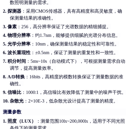
数照明测量的需求。
2.
探测器
：采用
CMOS传感器，具有高精度和高灵敏度，确
保测量结果的准确性。
3.
像素
：
256，高分辨率保证了光谱数据的精细捕捉。
4.
物理分辨率
：约
1.7nm，能够提供细腻的光谱分布信息。
5.
光学分辨率
：
10nm，确保测量结果的稳定性和可靠性。
6.
波长重现性
：
±0.5nm，保证了测量的重复性和一致性。
7.
积分时间
：
5ms~10s（自动模式下），可根据测量需求自动
调节，提高测量效率。
8.
A/D转换
：
16bits，高精度的模数转换保证了测量数据的准
确性。
9.
信噪比
：
1000:1，高信噪比有效降低了测量中的噪声干扰。
10.
杂散光
：
2×10E-3，低杂散光设计提高了测量的精度。
测量参数
1.
照度（
LUX）
：测量范围
10lx~200,000lx，适用于不同光照
条件下的测量需求。