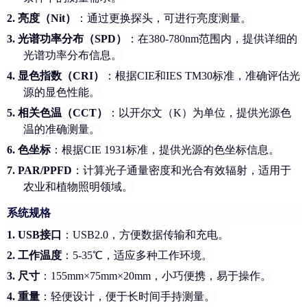
2.
亮度（
Nit）
：通过更换探头，可进行亮度测量。
3.
光谱功率分布（
SPD）
：在
380-780nm范围内，提供详细的
光谱功率分布信息。
4.
显色指数（
CRI）
：根据
CIE和IES TM30标准，准确评估光
源的显色性能。
5.
相关色温（
CCT）
：以开尔文（
K）为单位，提供光源色
温的准确测量。
6.
色坐标
：根据
CIE 1931标准，提供光源的色坐标信息。
7.
PAR/PPFD
：计算光子通量密度和光合有效辐射，适用于
农业和植物照明领域。
系统规格
1.
USB接口
：
USB2.0，方便数据传输和充电。
2.
工作温度
：
5-35℃，适应多种工作环境。
3.
尺寸
：
155mm×75mm×20mm，小巧便携，易于操作。
4.
重量
：轻便设计，便于长时间手持测量。