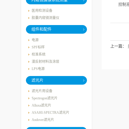
控制系统
医用检测设备
胶囊内窥镜测量仪
组件和配件
电源
上一篇：
SPF标样
校准系统
漫反射材料及涂层
LPS电源
滤光片
滤光片用设备
Spectrogon滤光片
Alluxa滤光片
ASAHI-SPECTRA滤光片
Andover滤光片