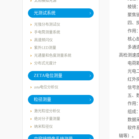
太阳模拟光源
棱镜：利
光测试系统
聚焦镜：
四、探
光强分布测试仪
作用：将
手电筒测量系统
核心部
高速频闪仪
多通道探
紫外LED测量
高检测速
光通量和色度测量系统
电荷耦合
分布式光度计
光电二极
ZETA电位测量
红外探测
zeta电位分析仪
信号放大
五、数
粒径测量
作用：对
激光粒径分析仪
组成
绝对分子量测量
数据采集
纳米粒径仪
软件系统
辑等）。
内窥镜摄像系统测量