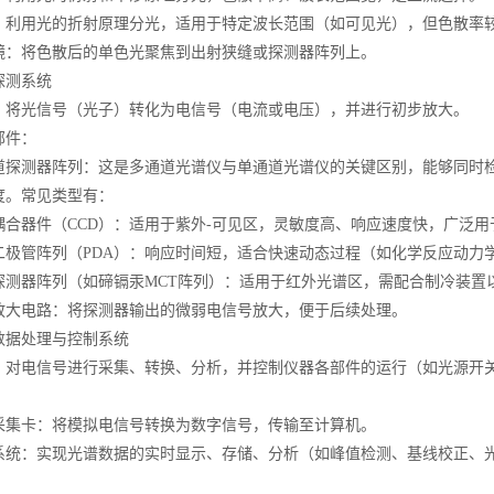
用光的折射原理分光，适用于特定波长范围（如可见光），但色散率
将色散后的单色光聚焦到出射狭缝或探测器阵列上。
测系统
光信号（光子）转化为电信号（电流或电压），并进行初步放大。
件：
测器阵列：这是多通道光谱仪与单通道光谱仪的关键区别，能够同时检
度。常见类型有：
器件（CCD）：适用于紫外-可见区，灵敏度高、响应速度快，广泛用
管阵列（PDA）：响应时间短，适合快速动态过程（如化学反应动力
器阵列（如碲镉汞MCT阵列）：适用于红外光谱区，需配合制冷装置
电路：将探测器输出的微弱电信号放大，便于后续处理。
据处理与控制系统
电信号进行采集、转换、分析，并控制仪器各部件的运行（如光源开关
：
卡：将模拟电信号转换为数字信号，传输至计算机。
：实现光谱数据的实时显示、存储、分析（如峰值检测、基线校正、光