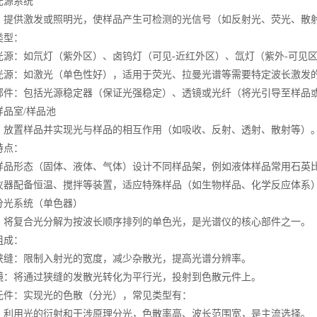
源系统
供激发或照明光，使样品产生可检测的光信号（如反射光、荧光、散
型：
：如氘灯（紫外区）、卤钨灯（可见-近红外区）、氙灯（紫外-可见区
：如激光（单色性好），适用于荧光、拉曼光谱等需要特定波长激发
：包括光源稳定器（保证光强稳定）、透镜或光纤（将光引导至样品
室/样品池
置样品并实现光与样品的相互作用（如吸收、反射、透射、散射等）
点：
形态（固体、液体、气体）设计不同样品架，例如液体样品常用石英比
配备恒温、搅拌等装置，适应特殊样品（如生物样品、化学反应体系
光系统（单色器）
复合光分解为按波长顺序排列的单色光，是光谱仪的核心部件之一。
成：
：限制入射光的宽度，减少杂散光，提高光谱分辨率。
将通过狭缝的发散光转化为平行光，投射到色散元件上。
：实现光的色散（分光），常见类型有：
用光的衍射和干涉原理分光，色散率高、波长范围宽，是主流选择。