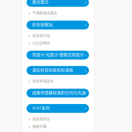
激光雷达
气溶胶激光雷达
彩色观察站
彩色校对站
LED证明站
亮度计/光度计/便携式照度计
漫反射目标板和标准板
反射率测定仪
成像传感器校准积分均匀光源
系统
JUST系列
色彩校样台
智能灯箱