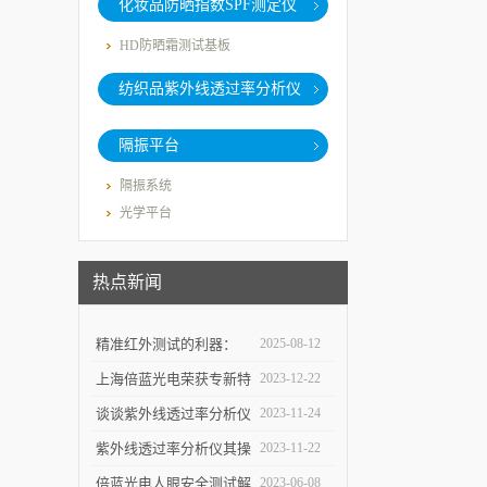
化妆品防晒指数SPF测定仪
HD防晒霜测试基板
纺织品紫外线透过率分析仪
隔振平台
隔振系统
光学平台
热点新闻
精准红外测试的利器：
2025-08-12
SBIR Infinity系列差分黑
上海倍蓝光电荣获专新特
2023-12-22
体系统
精中小企业称号
谈谈紫外线透过率分析仪
2023-11-24
常见的应用领域
紫外线透过率分析仪其操
2023-11-22
作步骤是怎样的呢？
倍蓝光电人眼安全测试解
2023-06-08