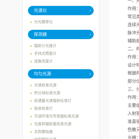
一、光
作用：提
光谱仪
常见类
分光膜厚仪
连续光源
脉冲光源
探测器
辅助部件
辐射计光度计
二、样品
手持式照度计
作用：放
成像亮度计
设计特
根据样品
均匀光源
部分仪器
光谱校准光源
三、分
积分球标准光源
作用：将
前通量光谱辐射标准灯
主要组
吸收校准灯
入射狭缝
可调环境光传感器标准光源
准直镜：
光度和辐射度校准光源
色散元件
太阳模拟器
光栅：利