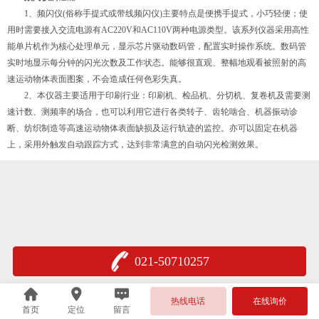
1、频闪仪(俗称手提式或带线频闪仪)主要特点是便携手提式，小巧轻便；使
用时需要接入交流电源有AC220V和AC110V两种电源类型。该系列仪器采用高性
能单片机作为核心处理单元，显示芯片驱动数码管，配置实时操作系统。数码管
实时地显示每分钟的闪光次数及工作状态。能够很直观、整幅地观看被照射的高
速运动物体表面图案，不会造成任何色彩失真。
2、本仪器主要适用于印刷行业：印刷机、检品机、分切机、复卷机及需要测
速计数、测频率的场合，也可以利用它进行各类转子、齿轮啮合、机器振动诊
断、纺织制造等高速运动物体表面缺损及运行轨迹的监控。亦可以固定在机器
上，采用外触发自动跟踪方式，达到非常满意的自动闪光检测效果。
021-50710257
热线电话
在线询价
首页
定位
留言