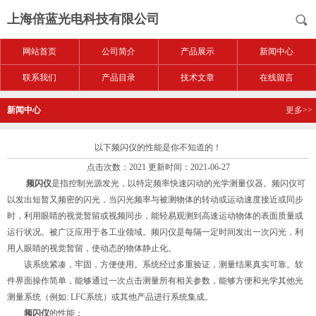
上海倍蓝光电科技有限公司
网站首页
公司简介
产品展示
新闻中心
联系我们
产品目录
技术文章
在线留言
新闻中心
更多>>
以下频闪仪的性能是你不知道的！
点击次数：2021 更新时间：2021-06-27
频闪仪
是指控制光源发光，以特定频率快速闪动的光学测量仪器。频闪仪可
以发出短暂又频密的闪光，当闪光频率与被测物体的转动或运动速度接近或同步
时，利用眼睛的视觉暂留或视频同步，能轻易观测到高速运动物体的表面质量或
运行状况。被广泛应用于各工业领域。频闪仪是每隔一定时间发出一次闪光，利
用人眼睛的视觉暂留，使动态的物体静止化。
该系统紧凑，牢固，方便使用。系统经过多重验证，测量结果真实可靠。软
件界面操作简单，能够通过一次点击测量所有相关参数，能够方便和光学其他光
测量系统（例如: LFC系统）或其他产品进行系统集成。
频闪仪
的性能：