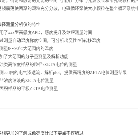
散射，衍射和散射的光能的空间（角度）分布与光波波长和隙孔或颗粒的
高频震荡使团聚的颗粒充分分散，电磁循环泵使大小颗粒在整个循环系统
径测量分析仪
的特性:
了xxx型高感度APD，感度提升及缩短测量时间
测量自动温度梯度空间，可分析出変性?相转移温度
量0～90℃大范围内的温度
了大范围的分子量测量及解析功能
类高浓度样品的粒径?ZETA电位的测量
ell内的电气渗透流，解析plot，提供高精度的ZETA电位测量结果
浓度溶液的ZETA电位测量
积样品的平板ZETA电位测量
要想更加的了解成像亮度计以下要点不容错过