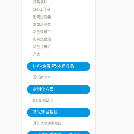
灯具模块
LED工作台
透明查看器
桌面浏览器
彩色观景台
彩色观察站
彩色打样灯
光桌
材料/涂层/靶材/标准品
漫反射涂料
定制化方案
BTDF测试仪
激光测量系统
激光功率测量系统