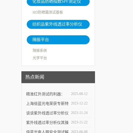
化妆品防晒指数SPF测定仪
HD防晒霜测试基板
纺织品紫外线透过率分析仪
隔振平台
隔振系统
光学平台
热点新闻
精准红外测试的利器：
2025-08-12
SBIR Infinity系列差分黑
上海倍蓝光电荣获专新特
2023-12-22
体系统
精中小企业称号
谈谈紫外线透过率分析仪
2023-11-24
常见的应用领域
紫外线透过率分析仪其操
2023-11-22
作步骤是怎样的呢？
倍蓝光电人眼安全测试解
2023-06-08