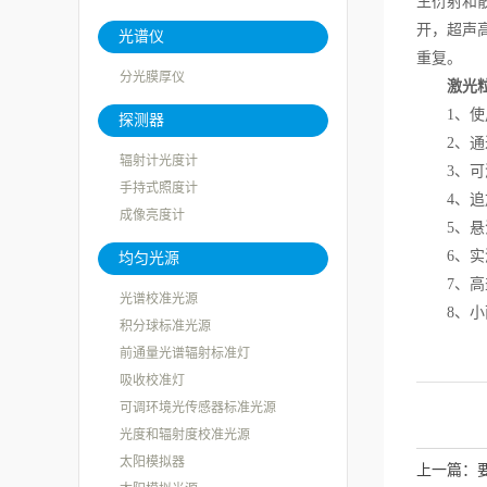
生衍射和
开，超声
光谱仪
重复。
分光膜厚仪
激光粒
1、使用
探测器
2、通过
辐射计光度计
3、可测
手持式照度计
4、追加
成像亮度计
5、悬浊
6、实测c
均匀光源
7、高盐
光谱校准光源
8、小面
积分球标准光源
前通量光谱辐射标准灯
吸收校准灯
可调环境光传感器标准光源
光度和辐射度校准光源
太阳模拟器
上一篇：