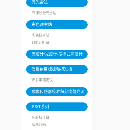
激光雷达
气溶胶激光雷达
彩色观察站
彩色校对站
LED证明站
亮度计/光度计/便携式照度计
漫反射目标板和标准板
反射率测定仪
成像传感器校准积分均匀光源
系统
JUST系列
色彩校样台
智能灯箱