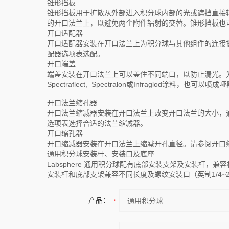
锥形挡板
锥形挡板用于扩散从外部进入积分球内部的光或遮挡直接
的开口法兰上，以避免两个附件辐射的交替。锥形挡板也
开口适配器
开口适配器安装在开口法兰上为积分球与其他组件的连接
配器选项表选配。
开口端盖
端盖安装在开口法兰上可以盖住不同端口，以防止漏光。
Spectraflect, Spectralon或Infraglod
开口法兰缩孔器
开口法兰缩减器安装在开口法兰上改变开口法兰的大小，
选项表选择合适的法兰缩减器。
开口缩孔器
开口缩减器安装在开口法兰上缩减开孔直径。请参阅开口
通用积分球安装杆、安装口及底座
Labsphere 通用积分球配有底部安装支架及安装杆，
安装杆和底部支架兼容不同长度及螺纹安装口（英制1/4~2
产品：