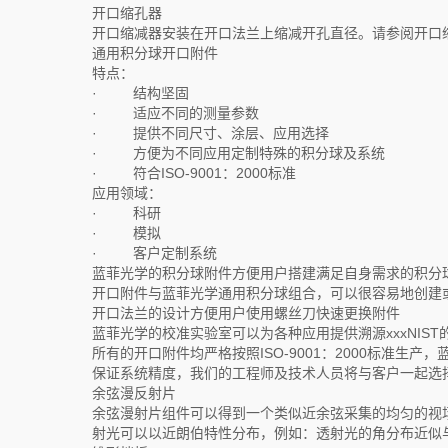
开口缩孔器
开口缩减器安装在开口法兰上缩减开孔直径。请参阅开口
通用积分球开口附件
特点：
· 结构坚固
· 适应不同的测量参数
· 提供不同尺寸、涂层、应用选择
· 方便为不同应用定制特殊的积分球及系统
· 符合ISO-9001：2000标准
应用领域：
· 科研
· 模拟
· 客户定制系统
蓝菲光学的积分球附件方便用户搭建满足自身需求的积分
开口附件与蓝菲光学通用积分球组合，可以很容易地创建
开口法兰的设计方便用户使用螺丝刀快速更换附件
蓝菲光学的校准实验室可以为各种应用提供溯源xxxNIST
所有的开口附件均严格按照ISO-9001：2000标准生产，蓝菲光学的
保证系统精度，我们的工程师及技术人员将与客户一起选
余弦漫反射片
余弦漫射片组件可以得到一个类似近余弦采集的均匀的视
射光可以以近朗伯特性分布，例如：透射光的角分布近似