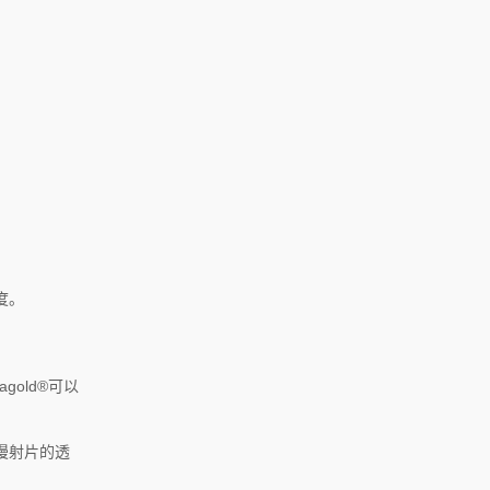
度。
agold®可以
漫射片的透