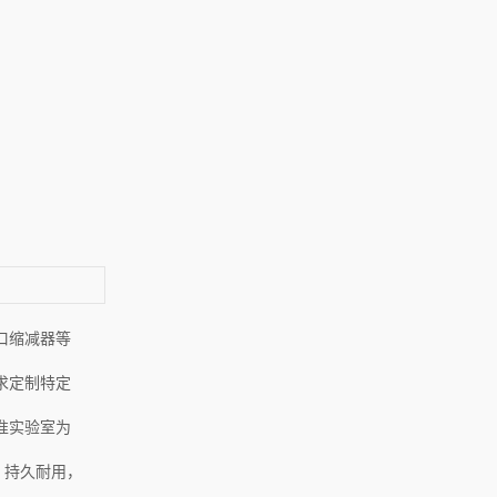
口缩减器等
求定制特定
准实验室为
稳定，持久耐用，