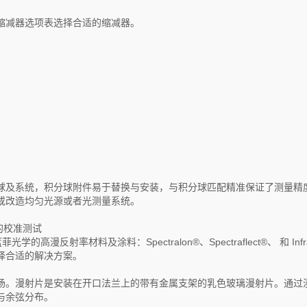
缩减器选项表选择合适的缩减器。
球及系统，积分球附件易于替换与安装，与积分球匹配精准保证了测量精
或改造均匀光源或者光测量系统。
的校准测试
高漫反射率材料及涂料：Spectralon®、Spectraflect®、 和 Infr
择合适的解决方案。
场。漫射片是安装在开口法兰上的带有金属支架的乳色玻璃漫射片。通过
与余弦分布。