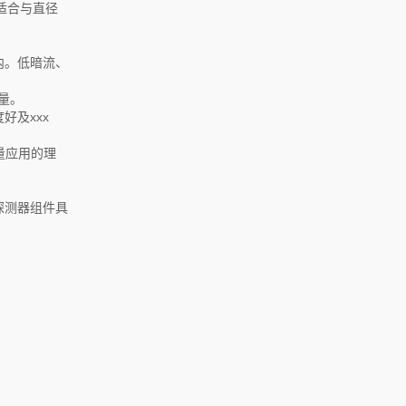
适合与直径
内。低暗流、
量。
好及xxx
量应用的理
探测器组件具