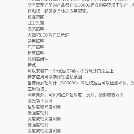
所有蓝菲光学的产品都在ISO9001标准指导环境下生产
将和您一起确定具体的应用配置。
校准范围
LED光源
固态照明
大面积LED背光显示屏
通用照明
汽车照明
建筑照明
探测器组件
特点：
可以安装在一个标准的5英寸积分球开口法兰上
特定应用可以选择宽波长范围
当连接到辐射计（SC6000）做过校准后可以检测光源
应用领域：
测量紫外，可见和红外辐射度；反射、透射和吸收率
激光功率探测
辐射度和光度测量
低强度辐射
亮度或辐亮度测量
低强度辐射
亮度或辐亮度测量