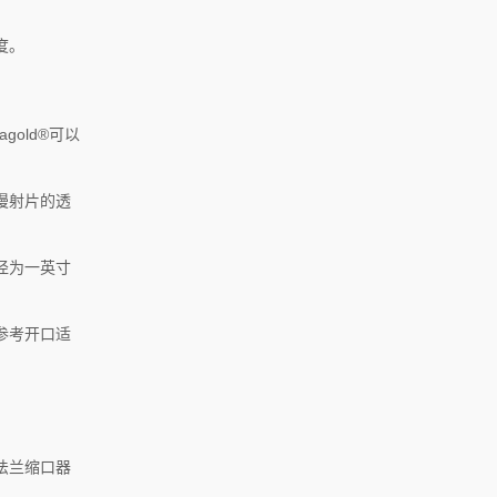
度。
agold®可以
漫射片的透
径为一英寸
参考开口适
法兰缩口器