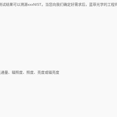
，测试结果可以溯源xxxNIST。当您向我们确定好需求后，蓝菲光学的工程
、光通量、辐照度、照度、亮度或辐亮度