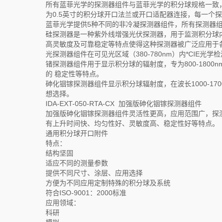
所有蓝菲光学的探测器组件与蓝菲光学的积分球规格一致
为0.5英寸的积分球开口法兰或开口适配器连接，每一个探
蓝菲光学提供5种不同的非冷凝探测器组件，所有探测器组件
硅探测器是一种紫外线增强光伏探测器，用于监测积分球内的
高灵敏度及可靠稳定等特点使得这种探测器被广泛应用于
光探测器组件在可见光区域（380-780nm）内*CI
锗探测器组件用于显示积分球的辐射度，专为800-180
的 稳定性等特点。
砷化铟镓探测器组件显示积分球辐射度，在波长1000-1
想选择。
IDA-EXT-050-RTA-CX 加强版砷化铟镓探测器组件
加强版砷化铟镓探测器组件灵活性更高，应用范围广，探测器
有上升时间快、均匀性好、灵敏度高、稳定性好等特点。
通用积分球开口附件
特点：
结构坚固
适应不同的测量参数
提供不同尺寸、涂层、应用选择
方便为不同应用定制特殊的积分球及系统
符合ISO-9001：2000标准
应用领域：
科研