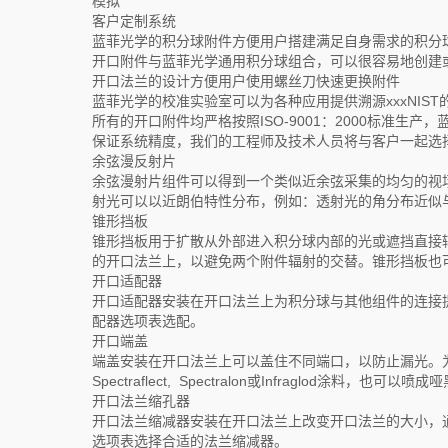
模拟
客户定制系统
蓝菲光学的积分球附件方便用户搭建满足自身需求的积分
开口附件与蓝菲光学通用积分球组合，可以很容易地创建
开口法兰的设计方便用户使用螺丝刀快速更换附件
蓝菲光学的校准实验室可以为各种应用提供溯源xxxNIST
所有的开口附件均严格按照ISO-9001：2000标准生产，蓝菲光学的
保证系统精度，我们的工程师及技术人员将与客户一起选
余弦漫反射片
余弦漫射片组件可以得到一个类似近余弦采集的均匀的视
射光可以以近朗伯特性分布，例如：透射光的角分布近似
锥形挡板
锥形挡板用于扩散从外部进入积分球内部的光或遮挡直接
的开口法兰上，以避免两个附件辐射的交替。锥形挡板也
开口适配器
开口适配器安装在开口法兰上为积分球与其他组件的连接
配器选项表选配。
开口端盖
端盖安装在开口法兰上可以盖住不同端口，以防止漏光。
Spectraflect, Spectralon或Infraglod
开口法兰缩孔器
开口法兰缩减器安装在开口法兰上改变开口法兰的大小，
选项表选择合适的法兰缩减器。