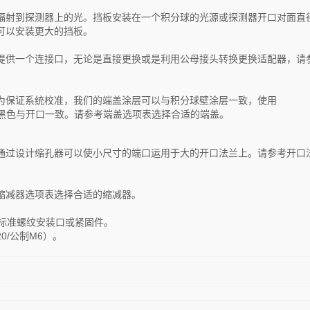
辐射到探测器上的光。挡板安装在一个积分球的光源或探测器开口对面直
可以安装更大的挡板。
提供一个连接口，无论是直接更换或是利用公母接头转换更换适配器，请
为保证系统校准，我们的端盖涂层可以与积分球壁涂层一致，使用
涂料，也可以喷成哑黑色与开口一致。请参考端盖选项表选择合适的端盖。
通过设计缩孔器可以使小尺寸的端口运用于大的开口法兰上。请参考开口
缩减器选项表选择合适的缩减器。
兼容标准螺纹安装口或紧固件。
0/公制M6）。