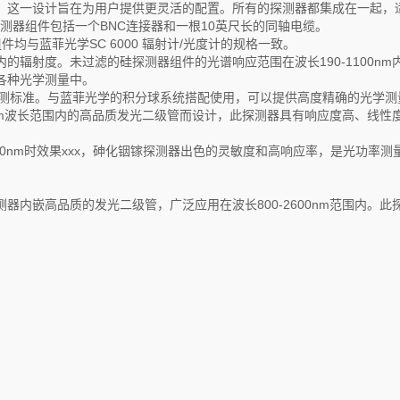
，这一设计旨在为用户提供更灵活的配置。所有的探测器都集成在一起，
测器组件包括一个BNC连接器和一根10英尺长的同轴电缆。
均与蓝菲光学SC 6000 辐射计/光度计的规格一致。
辐射度。未过滤的硅探测器组件的光谱响应范围在波长190-1100nm
各种光学测量中。
E光学检测标准。与蓝菲光学的积分球系统搭配使用，可以提供高度精确的光学测
0nm波长范围内的高品质发光二级管而设计，此探测器具有响应度高、线性度
700nm时效果xxx，砷化铟镓探测器出色的灵敏度和高响应率，是光功率测
内嵌高品质的发光二级管，广泛应用在波长800-2600nm范围内。此