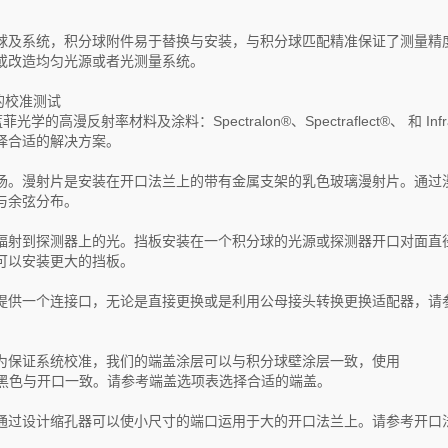
球及系统，积分球附件易于替换与安装，与积分球匹配精准保证了测量精
或改造均匀光源或者光测量系统。
的校准测试
高漫反射率材料及涂料：Spectralon®、Spectraflect®、 和 Infr
择合适的解决方案。
场。漫射片是安装在开口法兰上的带有金属支架的乳色玻璃漫射片。通过
与余弦分布。
辐射到探测器上的光。挡板安装在一个积分球的光源或探测器开口对面直
可以安装更大的挡板。
提供一个连接口，无论是直接更换或是利用公母接头转换更换适配器，请
为保证系统校准，我们的端盖涂层可以与积分球壁涂层一致，使用
涂料，也可以喷成哑黑色与开口一致。请参考端盖选项表选择合适的端盖。
通过设计缩孔器可以使小尺寸的端口运用于大的开口法兰上。请参考开口