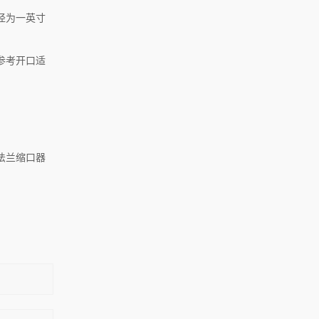
径为一英寸
参考开口适
法兰缩口器