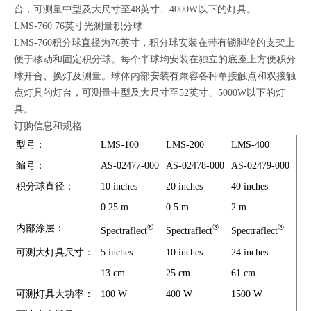
台，可测量中型及大尺寸至48英寸、4000W以下的灯具。
LMS-760 76英寸光测量积分球
LMS-760积分球直径为76英寸，积分球安装在带有锁脚轮的支架上
便于移动和固定积分球。每个半球均安装在独立的底座上方便积分
球开合、换灯及测量。球体内部安装有兼容各种单接触点和双接触
点灯具的灯台，可测量中型及大尺寸至52英寸、5000W以下的灯
具。
订购信息和规格
型号：
LMS-100
LMS-200
LMS-400
LM
编号：
AS-02477-000
AS-02478-000
AS-02479-000
AS
积分球直径：
10 inches
20 inches
40 inches
65 
0.25 m
0.5 m
2 m
1.6
内部涂层：
®
®
®
Spectraflect
Spectraflect
Spectraflect
Spe
可测大灯具尺寸：
5 inches
10 inches
24 inches
34 
13 cm
25 cm
61 cm
86 
可测灯具大功率：
100 W
400 W
1500 W
40