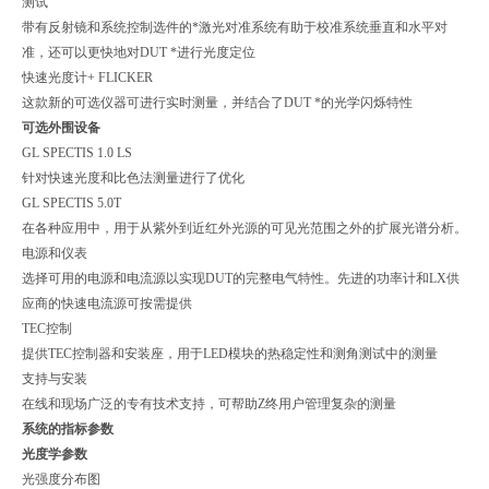
测试
带有反射镜和系统控制选件的*激光对准系统有助于校准系统垂直和水平对
准，还可以更快地对DUT *进行光度定位
快速光度计+ FLICKER
这款新的可选仪器可进行实时测量，并结合了DUT *的光学闪烁特性
可选外围设备
GL SPECTIS 1.0 LS
针对快速光度和比色法测量进行了优化
GL SPECTIS 5.0T
在各种应用中，用于从紫外到近红外光源的可见光范围之外的扩展光谱分析。
电源和仪表
选择可用的电源和电流源以实现DUT的完整电气特性。先进的功率计和LX供
应商的快速电流源可按需提供
TEC控制
提供TEC控制器和安装座，用于LED模块的热稳定性和测角测试中的测量
支持与安装
在线和现场广泛的专有技术支持，可帮助Z终用户管理复杂的测量
系统的
指标
参数
光度学参数
光强度分布图