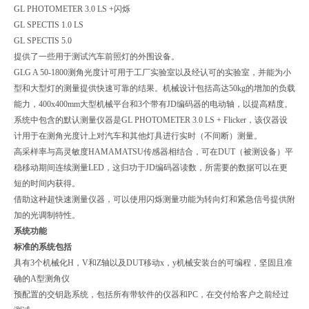
GL PHOTOMETER 3.0 LS +闪烁
GL SPECTIS 1.0 LS
GL SPECTIS 5.0
提供了一些用于测试汽车前照灯的外围设备。
GLG A 50-1800测角光度计可用于工厂实验室以及经认可的实验室，并能为小
型和大型灯的测量提供快速可靠的结果。机械设计包括高达50kg的增加的负载
能力，400x400mm大型机械平台和3个带有JD编码器的电动轴，以提高精度。
系统中包含的默认测量仪器是GL PHOTOMETER 3.0 LS + Flicker，该仪器设
计用于在测角光度计上对汽车和其他灯具进行实时（不间断）测量。
高采样率与高灵敏度HAMAMATSU传感器相结合，可在DUT（被测设备）平
稳移动期间连续测量LED，这归功于JD编码器读数，所需要的数据可以在更
短的时间内获得。
借助这种超快速测量仪器，可以使用闪烁测量功能为转向灯和紧急信号提供附
加的光调制特性。
系统功能
标准的系统包括
具有3个机械化H，V和Z轴以及DUT移动x，y机械安装台的可编程，坚固且准
确的A型测角仪
预配置的交钥匙系统，包括所有带软件的仪器和PC，在交付给客户之前经过