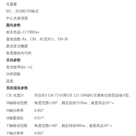
光通量
IEC，IES和LTD格式
中心光束强度
颜色参数
相关色温–CCT和Duv
显色指数–Ra，CRI，R1至R15，TM-30
麦克亚当椭圆
角度颜色均匀性
其他参数
发光效率[lm / w]
功率因数
温度
系统
规格
参数
CIE 光度计
符合IES LM-75-01和CIE 121-1996的CIE测角仪类型远场
H轴移动范围
角度范围±100°，额定扭矩555Nm，速度高达10°/ s
H轴分辨率
0.002°
H轴重现性
0.05°*
V轴移动范围
角度范围±180°，额定转矩98Nm，速度高达50°/ s
V轴分辨率
0.002°