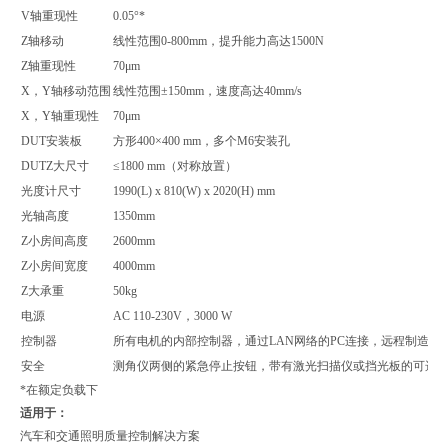
V轴重现性
0.05°*
Z轴移动
线性范围0-800mm，提升能力高达1500N
Z轴重现性
70μm
X，Y轴移动范围
线性范围±150mm，速度高达40mm/s
X，Y轴重现性
70μm
DUT安装板
方形400×400 mm，多个M6安装孔
DUTZ大尺寸
≤1800 mm（对称放置）
光度计尺寸
1990(L) x 810(W) x 2020(H) mm
光轴高度
1350mm
Z小房间高度
2600mm
Z小房间宽度
4000mm
Z大承重
50kg
电源
AC 110-230V，3000 W
控制器
所有电机的内部控制器，通过LAN网络的PC连接，远程制造商
安全
测角仪两侧的紧急停止按钮，带有激光扫描仪或挡光板的可选
*在额定负载下
适用于：
汽车和交通照明质量控制解决方案