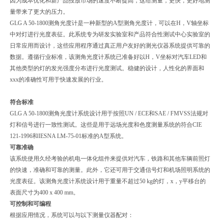
因为成本优化和新产品投放市场的速度不断提高，这给测量，更快，更好地测
量带来了更大的压力。
GLG A 50-1800测角光度计是一种新型的A型测角光度计，可以在H，V轴坐标
中对灯进行光度表征。此系统专为研发实验室和产品符合性测试中心实验室的
日常应用而设计，这些应用程序通过真正用户友好的测光仪器系统提供可靠的
数据。遵循行业标准，该测角光度计系统已准备好以H，V坐标对汽车LED和
其他类型的灯的发光强度分布进行光度测试。稳健的设计，人性化的界面和
xxx的准确性可用于快速发展的行业。
符合标准
GLG A 50-1800测角光度计系统设计用于按照UN / ECE和SAE / FMVSS法规对
灯和信号进行一致性测试。这些是用于远场光度和色度测量系统的符合CIE
121-1996和IESNA LM-75-01标准的A型系统。
可靠准确
该系统使用久经考验的机电一体化组件来提供对汽车，铁路和其他车辆前照灯
的快速，准确和可靠的测量。此外，它还可用于交通信号灯和机场照明系统的
光度表征。该测角光度计系统设计用于重量不超过50 kg的灯，x，y平移台的
表面尺寸为400 x 400 mm。
可控制和可编程
根据应用情况，系统可以与以下测量仪器配对：