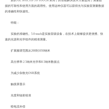
新的 GL SPECTIS 5.0 TOUCH 采用了的智能解决技术方案提高了测量数
据的可靠性和使用方面的易用性。使用这种仪器可以获得光与实验室测量数据
的准确性和快速性。
特能：
实验的准确性。5.0 touch是实验室级设备，在技术上能够提供更便携、快
速的光源和光学组件的精准测量。
扩展频谱范围从200到1050纳米
高分辨率:2.5纳米光学和0.5纳米数据点
为减少杂散光OSR系统
触摸屏显示
光度和辐射校准
暗电流补偿