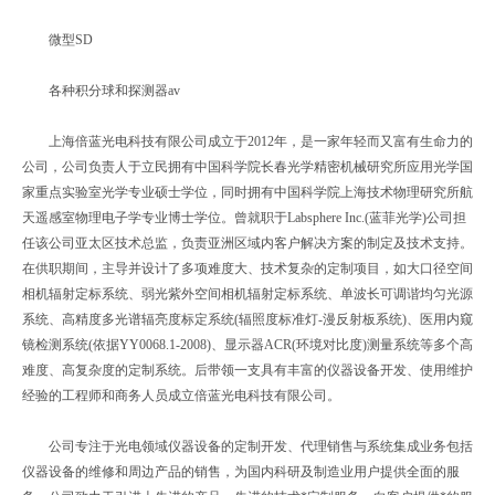
微型SD
各种积分球和探测器av
上海倍蓝光电科技有限公司成立于2012年，是一家年轻而又富有生命力的
公司，公司负责人于立民拥有中国科学院长春光学精密机械研究所应用光学国
家重点实验室光学专业硕士学位，同时拥有中国科学院上海技术物理研究所航
天遥感室物理电子学专业博士学位。曾就职于Labsphere Inc.(蓝菲光学)公司担
任该公司亚太区技术总监，负责亚洲区域内客户解决方案的制定及技术支持。
在供职期间，主导并设计了多项难度大、技术复杂的定制项目，如大口径空间
相机辐射定标系统、弱光紫外空间相机辐射定标系统、单波长可调谐均匀光源
系统、高精度多光谱辐亮度标定系统(辐照度标准灯-漫反射板系统)、医用内窥
镜检测系统(依据YY0068.1-2008)、显示器ACR(环境对比度)测量系统等多个高
难度、高复杂度的定制系统。后带领一支具有丰富的仪器设备开发、使用维护
经验的工程师和商务人员成立倍蓝光电科技有限公司。
公司专注于光电领域仪器设备的定制开发、代理销售与系统集成业务包括
仪器设备的维修和周边产品的销售，为国内科研及制造业用户提供全面的服