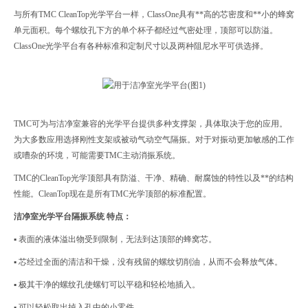
与所有TMC CleanTop光学平台一样，ClassOne具有**高的芯密度和**小的蜂窝
单元面积。每个螺纹孔下方的单个杯子都经过气密处理，顶部可以防溢。
ClassOne光学平台有各种标准和定制尺寸以及两种阻尼水平可供选择。
TMC可为与洁净室兼容的光学平台提供多种支撑架，具体取决于您的应用。
为大多数应用选择刚性支架或被动气动空气隔振。对于对振动更加敏感的工作
或嘈杂的环境，可能需要TMC主动消振系统。
TMC的CleanTop光学顶部具有防溢、干净、精确、耐腐蚀的特性以及**的结构
性能。CleanTop现在是所有TMC光学顶部的标准配置。
洁净室光学平台隔振系统
特点：
▪ 表面的液体溢出物受到限制，无法到达顶部的蜂窝芯。
▪ 芯经过全面的清洁和干燥，没有残留的螺纹切削油，从而不会释放气体。
▪ 极其干净的螺纹孔使螺钉可以平稳和轻松地插入。
▪ 可以轻松取出掉入孔中的小零件。