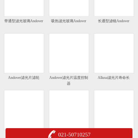
带通型滤光玻璃Andover
吸热滤光玻璃Andover
长通型滤镜Andover
Andover滤光片滤轮
Andover滤光片温度控制
Alluxa滤光片寿命长
器
021-50710257
Alluxa高性能滤光片
通用积分球和套件
反射率/透射率积分球