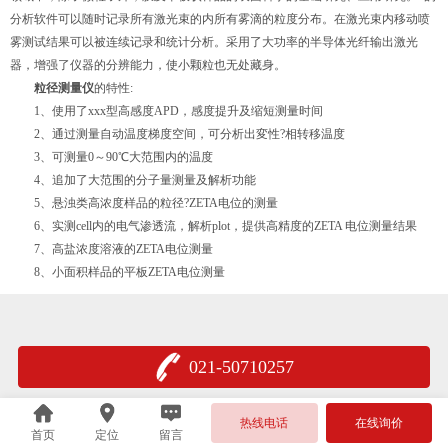
分析软件可以随时记录所有激光束的内所有雾滴的粒度分布。在激光束内移动喷
雾测试结果可以被连续记录和统计分析。采用了大功率的半导体光纤输出激光
器，增强了仪器的分辨能力，使小颗粒也无处藏身。
粒径测量仪
的特性:
1、使用了xxx型高感度APD，感度提升及缩短测量时间
2、通过测量自动温度梯度空间，可分析出変性?相转移温度
3、可测量0～90℃大范围内的温度
4、追加了大范围的分子量测量及解析功能
5、悬浊类高浓度样品的粒径?ZETA电位的测量
6、实测cell内的电气渗透流，解析plot，提供高精度的ZETA 电位测量结果
7、高盐浓度溶液的ZETA电位测量
8、小面积样品的平板ZETA电位测量
021-50710257
热线电话
在线询价
首页
定位
留言