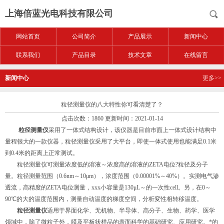
上海倍蓝光电科技有限公司
网站首页
公司简介
产品展示
新闻中心
联系我们
产品目录
技术文章
在线留言
新闻中心
更多>>
粒径测量仪的八大特性你可看清楚了？
点击次数：1860 更新时间：2021-01-14
粒径测量仪
采用了一体式结构设计，该仪器是目前市面上一体式设计结构中
量程很大的一款仪器，粒径测量仪采用了大平台，即使一体式使用也能满足0.1米
到0.4米的距离上正常测试。
粒径测量仪可测量浓度低的溶液～浓度高的溶液的ZETA电位?粒径及分子
量。粒径测量范围（0.6nm～10μm），浓度范围（0.00001%～40%）。实测电气渗
透流，高精度的ZETA电位测量，xxx小容量是130μL～的一次性cell。另，在0～
90℃的大的温度范围内，测量自动温度的梯度空间，分析変性相转移温度。
粒径测量仪
适用于界面化学、无机物、半导体、高分子、生物、药学、医学
领域中，除了微粒子外，膜及平板状样品的表面科学的基础研究、应用研究。*的