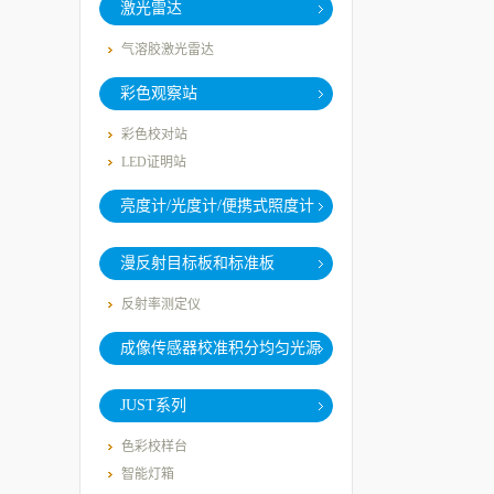
激光雷达
气溶胶激光雷达
彩色观察站
彩色校对站
LED证明站
亮度计/光度计/便携式照度计
漫反射目标板和标准板
反射率测定仪
成像传感器校准积分均匀光源
系统
JUST系列
色彩校样台
智能灯箱