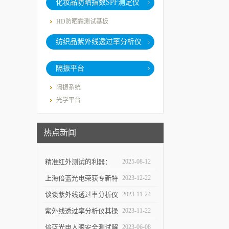
化妆品防晒指数SPF测定仪
HD防晒霜测试基板
纺织品紫外线透过率分析仪
隔振平台
隔振系统
光学平台
热点新闻
精准红外测试的利器：
2025-08-12
SBIR Infinity系列差分黑
上海倍蓝光电荣获专新特
2023-12-22
体系统
精中小企业称号
谈谈紫外线透过率分析仪
2023-11-24
常见的应用领域
紫外线透过率分析仪其操
2023-11-22
作步骤是怎样的呢？
倍蓝光电人眼安全测试解
2023-06-08